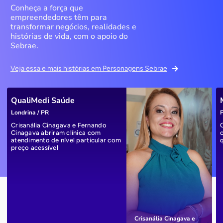
Conheça a força que
empreendedores têm para
transformar negócios, realidades e
histórias de vida, com o apoio do
Sebrae.
Veja essa e mais histórias em Personagens Sebrae
QualiMedi Saúde
Londrina / PR
P
Crisanália Cinagava e Fernando
Cinagava abriram clínica com
atendimento de nível particular com
preço acessível
Crisanália Cinagava e