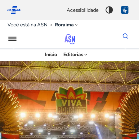
Fale
Acessibilidade
conosco
0
acessibilidade
9
Roraima
Você está na ASN
Dados
para
busca
Agência
Início
Editorias
Palavra
Sebrae
chave
de
Notícias