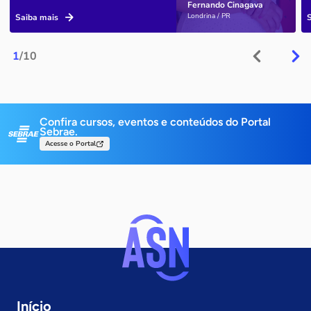
Fernando Cinagava
Londrina / PR
Saiba mais
1
/10
Confira cursos, eventos e conteúdos do Portal
Sebrae.
Acesse o Portal
Início