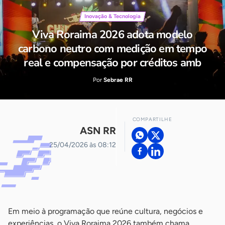
Inovação & Tecnologia
Viva Roraima 2026 adota modelo
carbono neutro com medição em tempo
real e compensação por créditos amb
Por
Sebrae RR
COMPARTILHE
ASN RR
25/04/2026 às 08:12
-
Em meio à programação que reúne cultura, negócios e
experiências, o Viva Roraima 2026 também chama