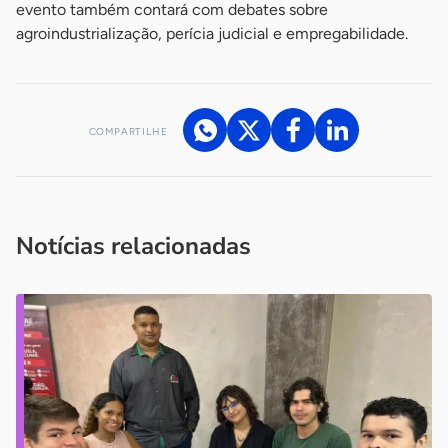
evento também contará com debates sobre
agroindustrialização, perícia judicial e empregabilidade.
COMPARTILHE
Acesse nossos canais de atendimento
Ficou com alguma dúvida?
.
Se
você é um profissional da imprensa, entre em contato pelo
imprensa@sebrae.com.br
fale com a ASN em cada UF
ou
Notícias relacionadas