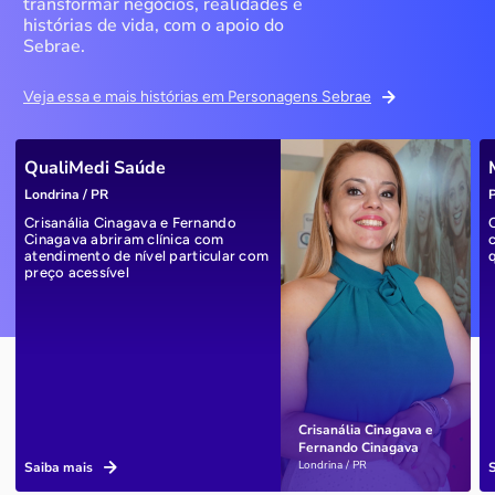
transformar negócios, realidades e
histórias de vida, com o apoio do
Sebrae.
Veja essa e mais histórias em Personagens Sebrae
QualiMedi Saúde
Londrina / PR
P
Crisanália Cinagava e Fernando
Cinagava abriram clínica com
atendimento de nível particular com
preço acessível
Crisanália Cinagava e
Fernando Cinagava
Londrina / PR
Saiba mais