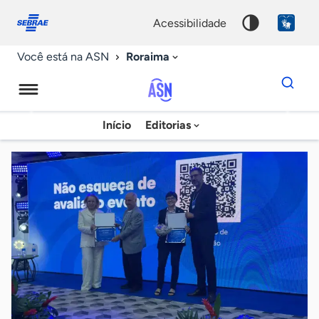
Fale
Acessibilidade
conosco
0
acessibilidade
9
Roraima
Você está na ASN
Dados
para
busca
Agência
Início
Editorias
Palavra
Sebrae
chave
de
Notícias