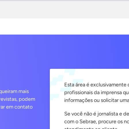
Esta área é exclusivamente d
 queiram mais
profissionais da imprensa q
trevistas, podem
informações ou solicitar uma
rar em contato
Se você não é jornalista e d
com o Sebrae, procure os no