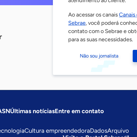
atendimento ao cliente.
Ao acessar os canais
Canais
Sebrae
, você poderá conhec
contato com o Sebrae e obt
r
para as suas necessidades.
Não sou jornalista
 ASN
Últimas notícias
Entre em contato
ecnologia
Cultura empreendedora
Dados
Arquivo