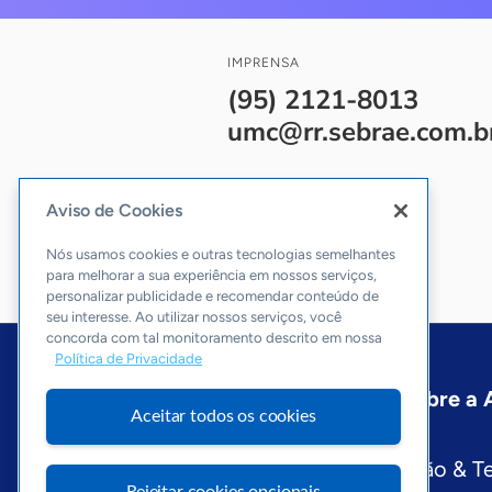
IMPRENSA
(95) 2121-8013
umc@rr.sebrae.com.b
Aviso de Cookies
Nós usamos cookies e outras tecnologias semelhantes
para melhorar a sua experiência em nossos serviços,
personalizar publicidade e recomendar conteúdo de
seu interesse. Ao utilizar nossos serviços, você
concorda com tal monitoramento descrito em nossa
Política de Privacidade
Início
Roraima
Podcast
Sobre a
Aceitar todos os cookies
Editorias
Economia & Política
Inovação & T
Rejeitar cookies opcionais