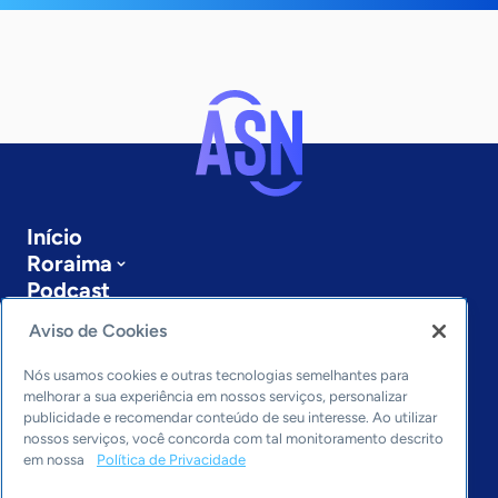
Início
Roraima
Podcast
Sobre a ASN
Aviso de Cookies
Últimas notícias
Entre em contato
Nós usamos cookies e outras tecnologias semelhantes para
Editorias
melhorar a sua experiência em nossos serviços, personalizar
publicidade e recomendar conteúdo de seu interesse. Ao utilizar
Economia & Política
nossos serviços, você concorda com tal monitoramento descrito
em nossa
Política de Privacidade
Inovação & Tecnologia
Cultura empreendedora