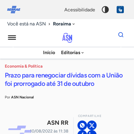
Fale
Acessibilidade
conosco
0
acessibilidade
9
Roraima
Você está na ASN
Dados
para
busca
Agência
Início
Editorias
Palavra
Sebrae
chave
de
Economia & Política
Prazo para renegociar dívidas com a União
Notícias
foi prorrogado até 31 de outubro
Por
ASN Nacional
COMPARTILHE
ASN RR
10/08/2022 às 11:38