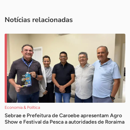
Acesse nossos canais de atendimento
Ficou com alguma dúvida?
.
Se
você é um profissional da imprensa, entre em contato pelo
imprensa@sebrae.com.br
fale com a ASN em cada UF
ou
Notícias relacionadas
Economia & Política
Sebrae e Prefeitura de Caroebe apresentam Agro
Show e Festival da Pesca a autoridades de Roraima