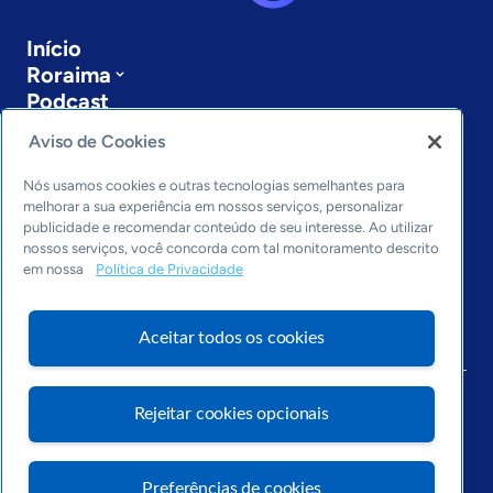
Início
Roraima
Podcast
Sobre a ASN
Aviso de Cookies
Últimas notícias
Entre em contato
Nós usamos cookies e outras tecnologias semelhantes para
Editorias
melhorar a sua experiência em nossos serviços, personalizar
publicidade e recomendar conteúdo de seu interesse. Ao utilizar
Economia & Política
nossos serviços, você concorda com tal monitoramento descrito
em nossa
Política de Privacidade
Inovação & Tecnologia
Cultura empreendedora
Dados
Aceitar todos os cookies
Arquivo
Rejeitar cookies opcionais
Preferências de cookies