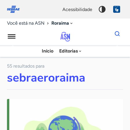
Fale
Acessibilidade
conosco
0
acessibilidade
9
Roraima
Você está na ASN
Dados
para
busca
Agência
Início
Editorias
Palavra
Sebrae
chave
de
55 resultados para
sebraeroraima
Notícias