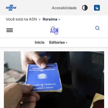
Fale
Acessibilidade
conosco
0
acessibilidade
9
Roraima
Você está na ASN
Dados
para
busca
Agência
Início
Editorias
Palavra
Sebrae
chave
de
Notícias