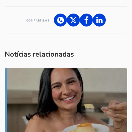
COMPARTILHE
Acesse nossos canais de atendimento
Ficou com alguma dúvida?
.
Se
você é um profissional da imprensa, entre em contato pelo
imprensa@sebrae.com.br
fale com a ASN em cada UF
ou
Notícias relacionadas