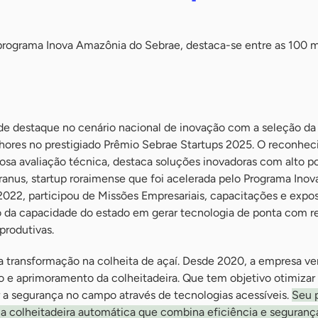
 programa Inova Amazônia do Sebrae, destaca-se entre as 100 
e destaque no cenário nacional de inovação com a seleção da 
hores no prestigiado Prêmio Sebrae Startups 2025. O reconhe
osa avaliação técnica, destaca soluções inovadoras com alto p
anus, startup roraimense que foi acelerada pelo Programa Inov
22, participou de Missões Empresariais, capacitações e expos
o da capacidade do estado em gerar tecnologia de ponta com r
produtivas.
da transformação na colheita de açaí. Desde 2020, a empresa v
o e aprimoramento da colheitadeira. Que tem objetivo otimizar
 a segurança no campo através de tecnologias acessíveis.
Seu 
uma colheitadeira automática que combina eficiência e seguran