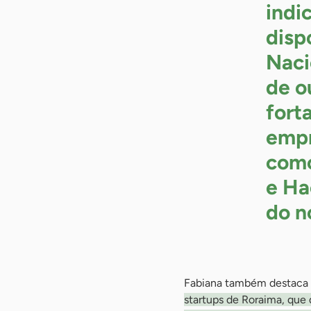
indi
disp
Naci
de o
fort
empr
como
e Ha
do n
Fabiana também destaca
startups de Roraima, que