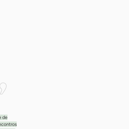
e de
ncontros