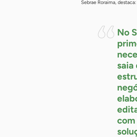
Sebrae Roraima, destaca:
No S
prim
nece
saia
estr
negó
elab
edit
com 
solu