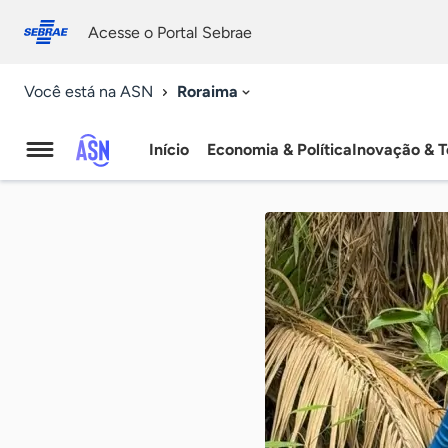
Fale
Acessibilidade
conosco
0
Acesse o Portal Sebrae
9
Roraima
Você está na ASN
Início
Economia & Política
Inovação & T
Agência
Sebrae
de
Notícias