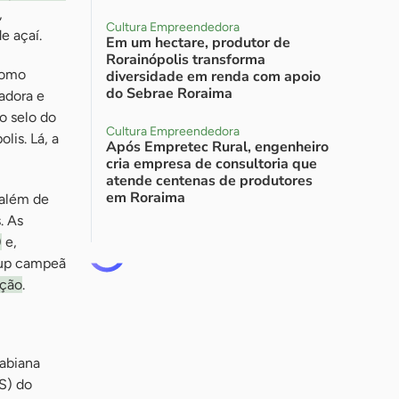
,
Cultura Empreendedora
e açaí.
Em um hectare, produtor de
Rorainópolis transforma
 como
diversidade em renda com apoio
do Sebrae Roraima
adora e
o selo do
Cultura Empreendedora
lis. Lá, a
Após Empretec Rural, engenheiro
cria empresa de consultoria que
atende centenas de produtores
em Roraima
 além de
. As
)
e,
tup campeã
ação
.
abiana
S) do