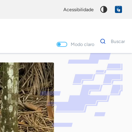
acessibilidade
Dados
Buscar
para
Modo claro
busca
Palavra
chave