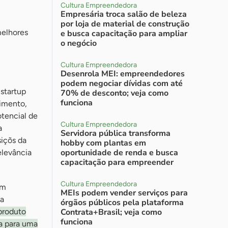
Cultura Empreendedora
Empresária troca salão de beleza
por loja de material de construção
melhores
e busca capacitação para ampliar
o negócio
Cultura Empreendedora
Desenrola MEI: empreendedores
podem negociar dívidas com até
startup
70% de desconto; veja como
funciona
cimento,
otencial de
Cultura Empreendedora
a
Servidora pública transforma
içõs da
hobby com plantas em
oportunidade de renda e busca
elevância
capacitação para empreender
Cultura Empreendedora
em
MEIs podem vender serviços para
 a
órgãos públicos pela plataforma
produto
Contrata+Brasil; veja como
funciona
ça para uma