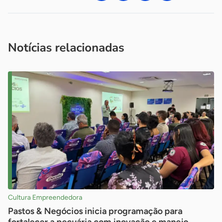
Acesse nossos canais de atendimento
Ficou com alguma dúvida?
.
Se
você é um profissional da imprensa, entre em contato pelo
imprensa@sebrae.com.br
fale com a ASN em cada UF
ou
Notícias relacionadas
Cultura Empreendedora
Pastos & Negócios inicia programação para