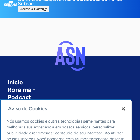
Sebrae.
Acesse o Portal
Início
Roraima
Podcast
Sobre a ASN
Aviso de Cookies
Últimas notícias
Entre em contato
Nós usamos cookies e outras tecnologias semelhantes para
Editorias
melhorar a sua experiência em nossos serviços, personalizar
publicidade e recomendar conteúdo de seu interesse. Ao utilizar
Economia & Política
nossos serviços, você concorda com tal monitoramento descrito