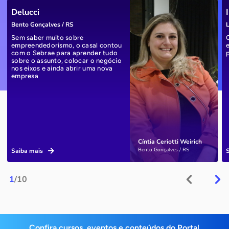
Delucci
Bento Gonçalves / RS
L
Sem saber muito sobre
empreendedorismo, o casal contou
com o Sebrae para aprender tudo
sobre o assunto, colocar o negócio
nos eixos e ainda abrir uma nova
empresa
Cíntia Ceriotti Weirich
Bento Gonçalves / RS
Saiba mais
1
/10
Confira cursos, eventos e conteúdos do Portal