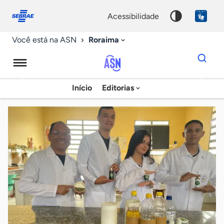
Fale
Acessibilidade
conosco
0
acessibilidade
9
Roraima
Você está na ASN
Dados
para
busca
Agência
Início
Editorias
Palavra
Sebrae
chave
de
Notícias