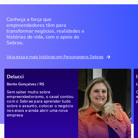
Conheça a força que
empreendedores têm para
transformar negócios, realidades e
histórias de vida, com o apoio do
Sebrae.
Veja essa e mais histórias em Personagens Sebrae
Delucci
Bento Gonçalves / RS
L
Sem saber muito sobre
empreendedorismo, o casal contou
com o Sebrae para aprender tudo
sobre o assunto, colocar o negócio
nos eixos e ainda abrir uma nova
empresa