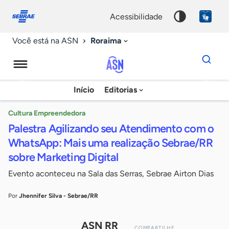
Fale
Acessibilidade
conosco
0
acessibilidade
9
Roraima
Você está na ASN
Dados
para
busca
Agência
Início
Editorias
Palavra
Sebrae
chave
de
Cultura Empreendedora
Palestra Agilizando seu Atendimento com o
Notícias
WhatsApp: Mais uma realização Sebrae/RR
sobre Marketing Digital
Evento aconteceu na Sala das Serras, Sebrae Airton Dias
Por
Jhennifer Silva - Sebrae/RR
ASN RR
COMPARTILHE