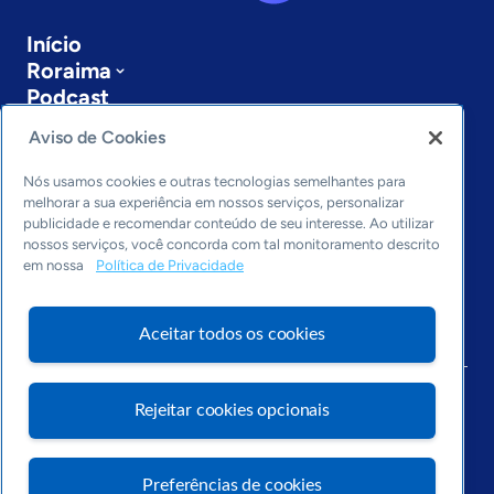
Início
Roraima
Podcast
Sobre a ASN
Aviso de Cookies
Últimas notícias
Entre em contato
Nós usamos cookies e outras tecnologias semelhantes para
Editorias
melhorar a sua experiência em nossos serviços, personalizar
publicidade e recomendar conteúdo de seu interesse. Ao utilizar
Economia & Política
nossos serviços, você concorda com tal monitoramento descrito
em nossa
Política de Privacidade
Inovação & Tecnologia
Cultura empreendedora
Dados
Aceitar todos os cookies
Arquivo
Rejeitar cookies opcionais
Preferências de cookies