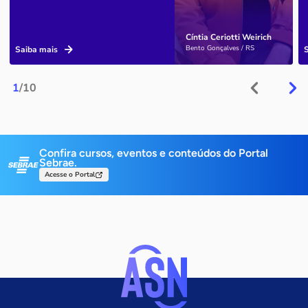
Cíntia Ceriotti Weirich
Bento Gonçalves / RS
Saiba mais
1
/10
Confira cursos, eventos e conteúdos do Portal
Sebrae.
Acesse o Portal