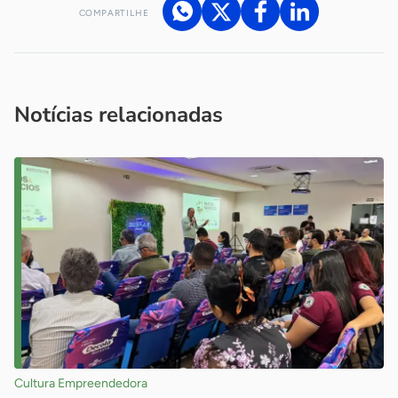
COMPARTILHE
Acesse nossos canais de atendimento
Ficou com alguma dúvida?
.
Se
você é um profissional da imprensa, entre em contato pelo
imprensa@sebrae.com.br
fale com a ASN em cada UF
ou
Notícias relacionadas
Cultura Empreendedora