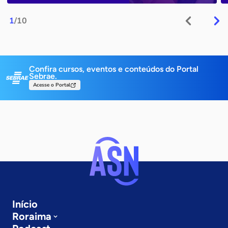
1
/10
Confira cursos, eventos e conteúdos do Portal
Sebrae.
Acesse o Portal
Início
Roraima