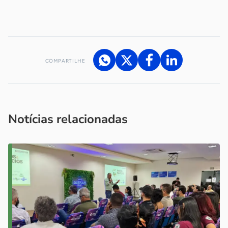
-
COMPARTILHE
Acesse nossos canais de atendimento
Ficou com alguma dúvida?
.
Se
você é um profissional da imprensa, entre em contato pelo
imprensa@sebrae.com.br
fale com a ASN em cada UF
ou
Notícias relacionadas