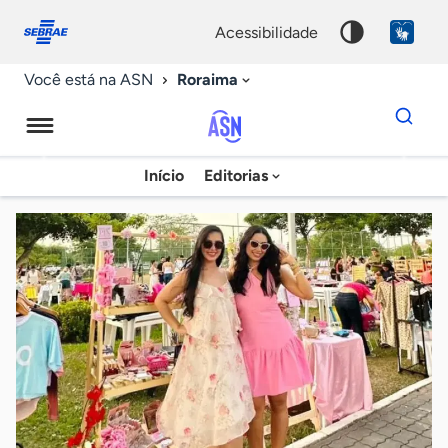
Fale
Acessibilidade
conosco
0
acessibilidade
9
Roraima
Você está na ASN
Dados
para
busca
Agência
Início
Editorias
Palavra
Sebrae
chave
de
Notícias