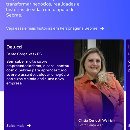
transformar negócios, realidades e
histórias de vida, com o apoio do
Sebrae.
Veja essa e mais histórias em Personagens Sebrae
Delucci
Bento Gonçalves / RS
L
Sem saber muito sobre
empreendedorismo, o casal contou
com o Sebrae para aprender tudo
sobre o assunto, colocar o negócio
nos eixos e ainda abrir uma nova
empresa
Cíntia Ceriotti Weirich
Bento Gonçalves / RS
Saiba mais