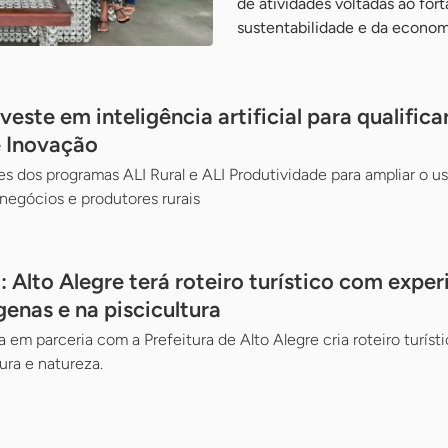
de atividades voltadas ao for
sustentabilidade e da econom
este em inteligência artificial para qualific
e Inovação
 dos programas ALI Rural e ALI Produtividade para ampliar o u
egócios e produtores rurais
 Alto Alegre terá roteiro turístico com exper
enas e na piscicultura
 em parceria com a Prefeitura de Alto Alegre cria roteiro turís
tura e natureza.