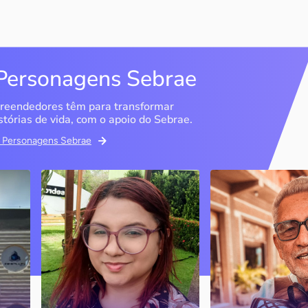
Personagens Sebrae
reendedores têm para transformar
stórias de vida, com o apoio do Sebrae.
em Personagens Sebrae
Memória Ancestral
Espedito Selei
São Luís / MA
Nova Olinda / CE
Ao lado da irmã e com o
Peças criadas pelo
apoio do Sebrae, a Memória
cearense já foram
Ancestral utiliza inteligência
apresentadas em fi
artificial com o objetivo de
novelas, desfiles d
 o
melhorar a qualidade de vida
até em exposições
de pessoas com a doença
internacionais