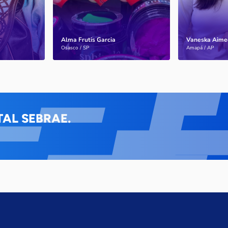
Alma Frutis Garcia
Vaneska Aime
Saiba mais
Saiba mais
Osasco / SP
Amapá / AP
AL SEBRAE.