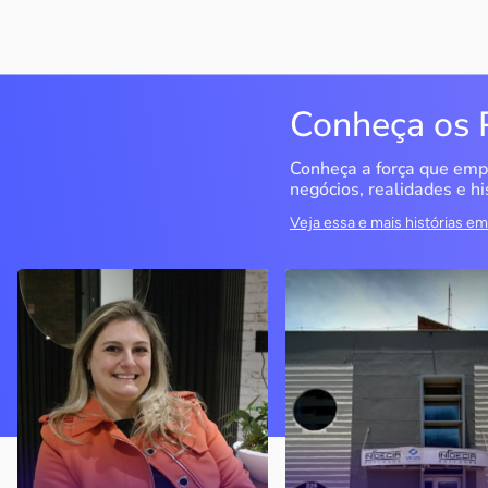
Conheça os 
Conheça a força que emp
negócios, realidades e hi
Veja essa e mais histórias 
Delucci
Infoecia Software
Ltda
Bento Gonçalves / RS
Londrina / PR
Sem saber muito sobre
empreendedorismo, o casal
Com mais de 20 anos de
contou com o Sebrae para
mercado, o empresário
aprender tudo sobre o
contou com o Sebrae para
assunto, colocar o negócio
crescimento do negócio
nos eixos e ainda abrir uma
nova empresa