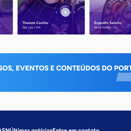
Thaiane Coelho
Espedito Seleiro
Saiba mais
Saiba mais
São Luís / MA
Nova Olinda / CE
SOS, EVENTOS E CONTEÚDOS DO PORT
 ASN
Últimas notícias
Entre em contato