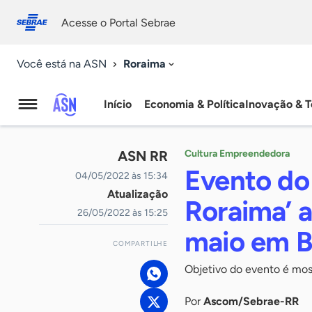
Fale
Acessibilidade
conosco
0
Acesse o Portal Sebrae
9
Roraima
Você está na ASN
Início
Economia & Política
Inovação & T
Agência
Sebrae
ASN RR
Cultura Empreendedora
de
Evento do
04/05/2022 às 15:34
Atualização
Notícias
Roraima’ a
26/05/2022 às 15:25
maio em B
COMPARTILHE
Objetivo do evento é most
Por
Ascom/Sebrae-RR