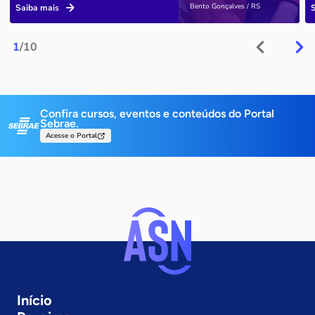
Bento Gonçalves / RS
Saiba mais
1
/10
Confira cursos, eventos e conteúdos do Portal
Sebrae.
Acesse o Portal
Início