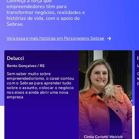
Conheça a força que
empreendedores têm para
transformar negócios, realidades e
histórias de vida, com o apoio do
Sebrae.
Veja essa e mais histórias em Personagens Sebrae
Delucci
Bento Gonçalves / RS
L
Sem saber muito sobre
empreendedorismo, o casal contou
com o Sebrae para aprender tudo
sobre o assunto, colocar o negócio
nos eixos e ainda abrir uma nova
empresa
Cíntia Ceriotti Weirich