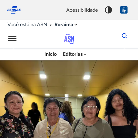
Fale
Acessibilidade
conosco
0
acessibilidade
9
Roraima
Você está na ASN
Dados
para
busca
Agência
Início
Editorias
Palavra
Sebrae
chave
de
Notícias