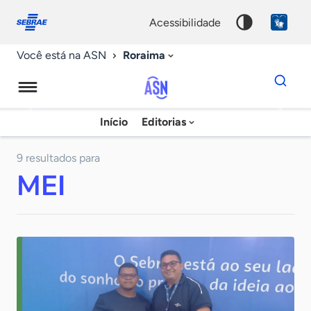
Fale
Acessibilidade
conosco
0
acessibilidade
9
Roraima
Você está na ASN
Dados
para
busca
Agência
Início
Editorias
Palavra
Sebrae
chave
de
9 resultados para
MEI
Notícias