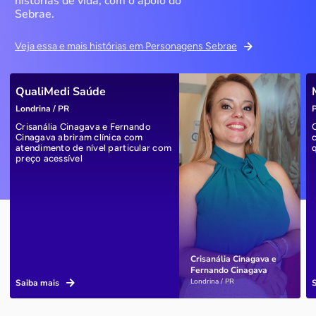
histórias de vida, com o apoio do
Sebrae.
Veja essa e mais histórias em Personagens Sebrae
QualiMedi Saúde
Londrina / PR
P
Crisanália Cinagava e Fernando
Cinagava abriram clínica com
atendimento de nível particular com
preço acessível
Crisanália Cinagava e
Fernando Cinagava
Londrina / PR
Saiba mais