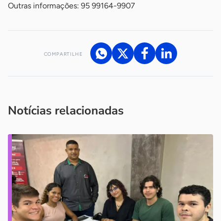
Outras informações: 95 99164-9907
COMPARTILHE
Acesse nossos canais de atendimento
Ficou com alguma dúvida?
.
Se
você é um profissional da imprensa, entre em contato pelo
imprensa@sebrae.com.br
fale com a ASN em cada UF
ou
Notícias relacionadas