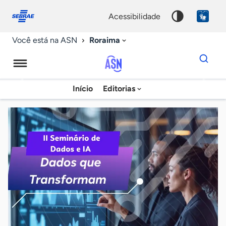
Fale
Acessibilidade
conosco
0
acessibilidade
9
Roraima
Você está na ASN
Dados
para
busca
Agência
Início
Editorias
Palavra
Sebrae
chave
de
Notícias