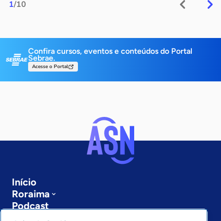
1
/10
Confira cursos, eventos e conteúdos do Portal
Sebrae.
Acesse o Portal
Início
Roraima
Podcast
Sobre a ASN