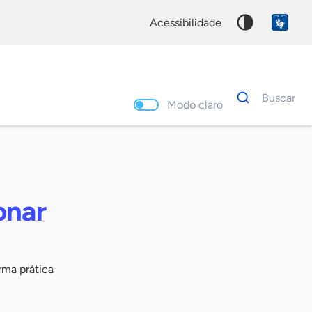
acessibilidade
Dados
Buscar
para
Modo claro
busca
Palavra
chave
onar
orma prática