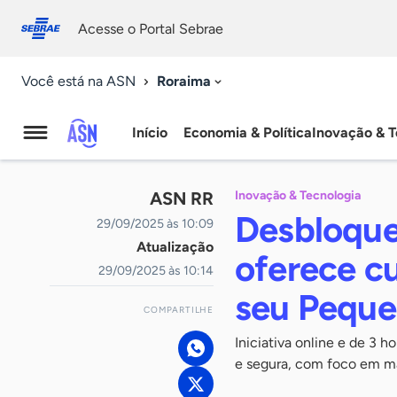
Fale
Acessibilidade
conosco
0
Acesse o Portal Sebrae
9
Roraima
Você está na ASN
Início
Economia & Política
Inovação & T
Agência
Sebrae
ASN RR
Inovação & Tecnologia
de
Desbloque
29/09/2025 às 10:09
Atualização
Notícias
oferece cu
29/09/2025 às 10:14
seu Peque
COMPARTILHE
Iniciativa online e de 3 h
e segura, com foco em ma