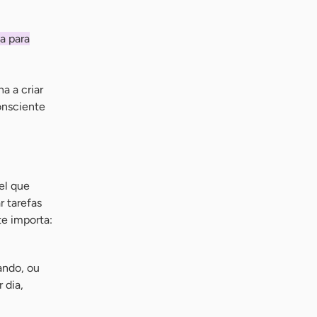
ca para
a a criar
onsciente
el que
r tarefas
te importa:
ando, ou
 dia,