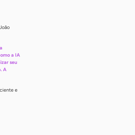
 João
 a
como a IA
izar seu
. A
iciente e