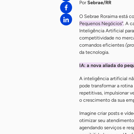
Por
Sebrae/RR
O Sebrae Roraima está com
Pequenos Negócios”
. A 
Inteligência Artificial p
competitividade no mercad
comandos eficientes
(pr
da tecnologia.
IA: a nova aliada do pe
A inteligência artificial
pode transformar a rotina
repetitivas, impulsionar 
o crescimento da sua emp
Imagine criar posts e víd
otimizar seu atendimento 
agendando serviços e res