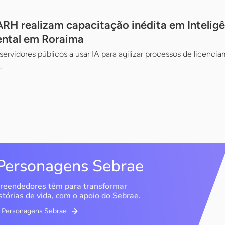
H realizam capacitação inédita em Inteligênc
ental em Roraima
servidores públicos a usar IA para agilizar processos de licencia
.
Personagens Sebrae
reendedores têm para transformar
stórias de vida, com o apoio do Sebrae.
em Personagens Sebrae