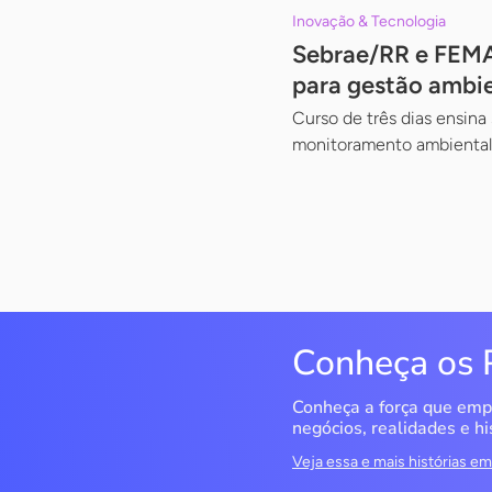
Inovação & Tecnologia
Sebrae/RR e FEMAR
para gestão ambi
Curso de três dias ensina 
monitoramento ambiental
Conheça os 
Conheça a força que emp
negócios, realidades e hi
Veja essa e mais histórias 