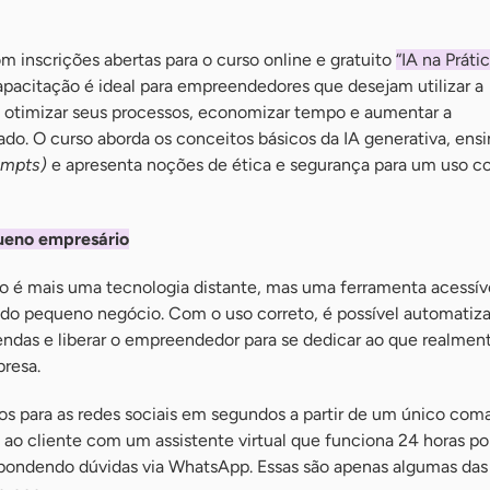
 inscrições abertas para o curso online e gratuito
“IA na Práti
capacitação é ideal para empreendedores que desejam utilizar a
ara otimizar seus processos, economizar tempo e aumentar a
o. O curso aborda os conceitos básicos da IA generativa, ensin
ompts)
e apresenta noções de ética e segurança para um uso c
queno empresário
 não é mais uma tecnologia distante, mas uma ferramenta acessív
 do pequeno negócio. Com o uso correto, é possível automatiza
vendas e liberar o empreendedor para se dedicar ao que realmen
resa.
eos para as redes sociais em segundos a partir de um único com
ao cliente com um assistente virtual que funciona 24 horas por
pondendo dúvidas via WhatsApp. Essas são apenas algumas das