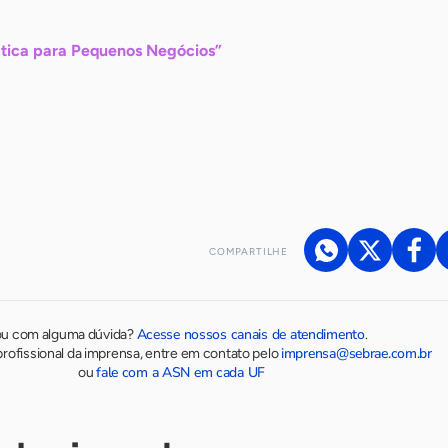
rática para Pequenos Negócios”
COMPARTILHE
Acesse nossos canais de atendimento
ou com alguma dúvida?
.
imprensa@sebrae.com.br
rofissional da imprensa, entre em contato pelo
fale com a ASN em cada UF
ou