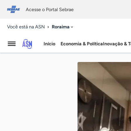
Fale
Acessibilidade
conosco
0
Acesse o Portal Sebrae
9
Roraima
Você está na ASN
Início
Economia & Política
Inovação & T
Agência
Sebrae
de
Notícias