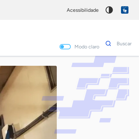
acessibilidade
Dados
Buscar
para
Modo claro
busca
Palavra
chave