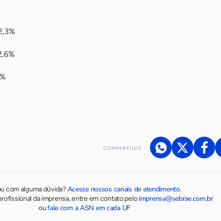
62,3%
2,6%
4%
COMPARTILHE
Acesse nossos canais de atendimento
ou com alguma dúvida?
.
imprensa@sebrae.com.br
rofissional da imprensa, entre em contato pelo
fale com a ASN em cada UF
ou