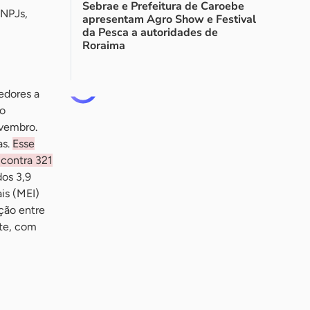
Sebrae e Prefeitura de Caroebe
CNPJs,
apresentam Agro Show e Festival
da Pesca a autoridades de
Roraima
edores a
do
ovembro.
as.
Esse
contra 321
dos 3,9
is (MEI)
ção entre
rte, com