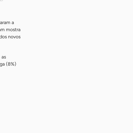
raram a
ram mostra
 dos novos
 as
ega (8%)