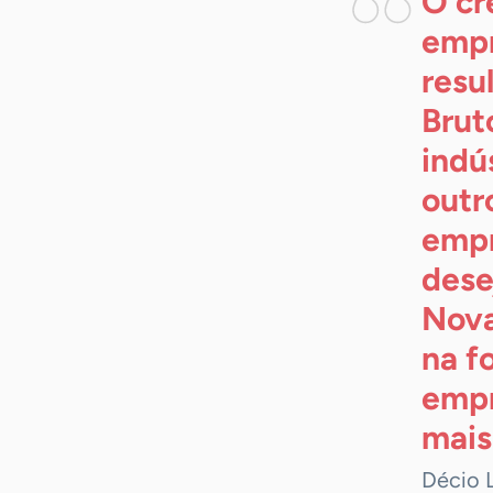
O cr
empr
resu
Brut
indú
outr
empr
dese
Nova
na f
empr
mais
Décio 