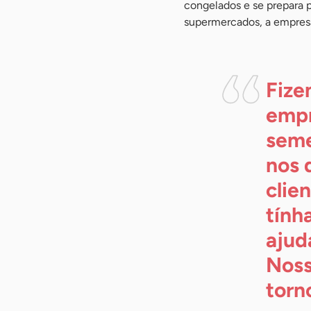
congelados e se prepara p
supermercados, a empresa
Fize
empr
seme
nos 
clie
tính
ajuda
Noss
torn