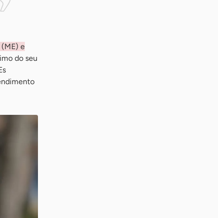
 (ME) e
nimo do seu
Es
tendimento