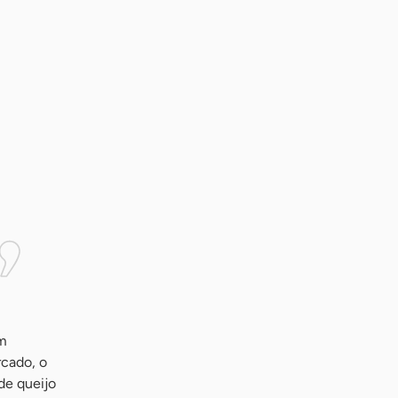
ém
rcado, o
de queijo