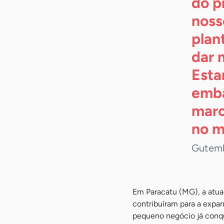
do p
noss
plan
dar 
Esta
emba
marc
no m
Gutemb
Em Paracatu (MG), a atu
contribuíram para a expa
pequeno negócio já conqu