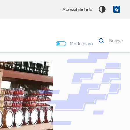
acessibilidade
Dados
Buscar
para
Modo claro
busca
Palavra
chave