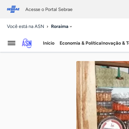
Fale
Acessibilidade
conosco
0
Acesse o Portal Sebrae
9
Roraima
Você está na ASN
Início
Economia & Política
Inovação & T
Agência
Sebrae
de
Notícias