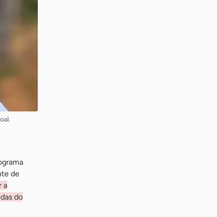
oal.
rograma
nte de
r a
ndas do