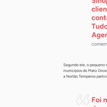
Sino
clie
cont
Tudo
Agen
comemo
Segundo ele, o pequeno 
municípios do Mato Gross
a Nortão Temperos partici
Foi 