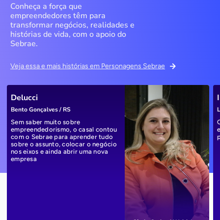
Conheça a força que
empreendedores têm para
transformar negócios, realidades e
histórias de vida, com o apoio do
Sebrae.
Veja essa e mais histórias em Personagens Sebrae
Delucci
Bento Gonçalves / RS
L
Sem saber muito sobre
empreendedorismo, o casal contou
com o Sebrae para aprender tudo
sobre o assunto, colocar o negócio
nos eixos e ainda abrir uma nova
empresa