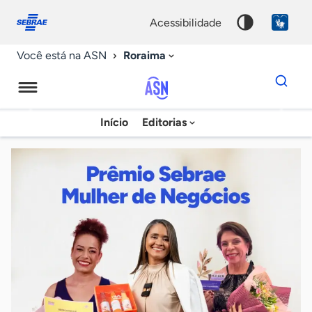
Fale
Acessibilidade
conosco
0
acessibilidade
9
Roraima
Você está na ASN
Dados
para
busca
Agência
Início
Editorias
Palavra
Sebrae
chave
de
Notícias