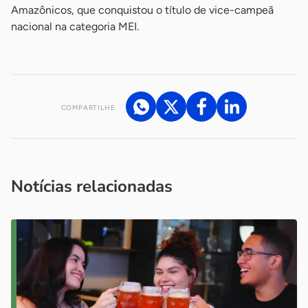
Amazônicos, que conquistou o título de vice-campeã
nacional na categoria MEI.
COMPARTILHE
Acesse nossos canais de atendimento
Ficou com alguma dúvida?
.
Se
você é um profissional da imprensa, entre em contato pelo
imprensa@sebrae.com.br
fale com a ASN em cada UF
ou
Notícias relacionadas