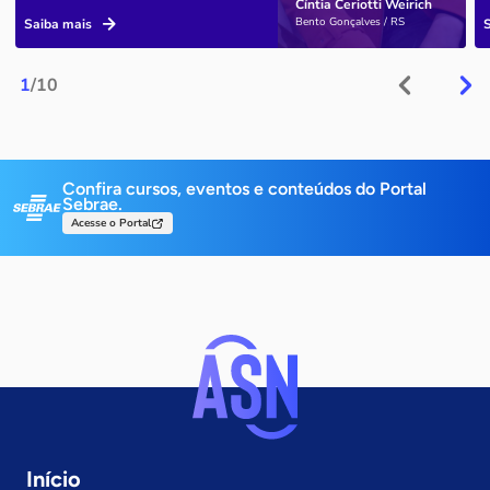
Cíntia Ceriotti Weirich
Bento Gonçalves / RS
Saiba mais
1
/10
Confira cursos, eventos e conteúdos do Portal
Sebrae.
Acesse o Portal
Início