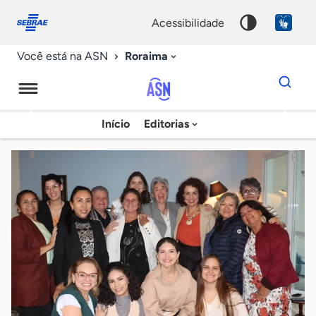
Fale
Acessibilidade
conosco
0
acessibilidade
9
Roraima
Você está na ASN
Dados
para
busca
Agência
Início
Editorias
Palavra
Sebrae
chave
de
Notícias