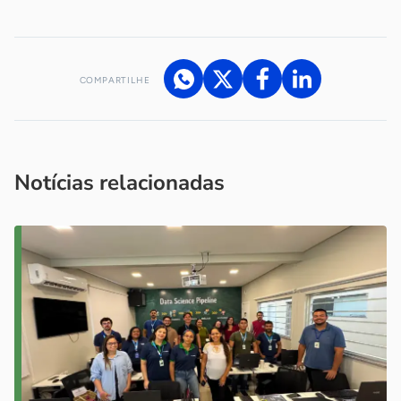
COMPARTILHE
Acesse nossos canais de atendimento
Ficou com alguma dúvida?
.
Se
você é um profissional da imprensa, entre em contato pelo
imprensa@sebrae.com.br
fale com a ASN em cada UF
ou
Notícias relacionadas