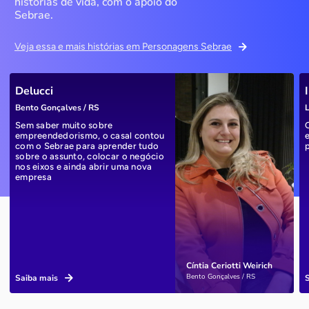
histórias de vida, com o apoio do
Sebrae.
Veja essa e mais histórias em Personagens Sebrae
Delucci
Bento Gonçalves / RS
L
Sem saber muito sobre
empreendedorismo, o casal contou
com o Sebrae para aprender tudo
sobre o assunto, colocar o negócio
nos eixos e ainda abrir uma nova
empresa
Cíntia Ceriotti Weirich
Bento Gonçalves / RS
Saiba mais