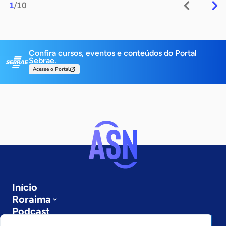
1
/10
Confira cursos, eventos e conteúdos do Portal
Sebrae.
Acesse o Portal
Início
Roraima
Podcast
Sobre a ASN