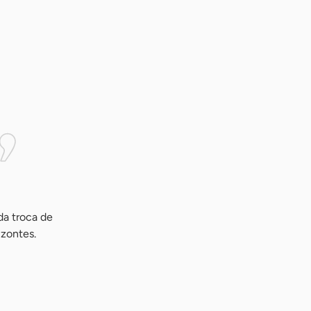
da troca de
izontes.