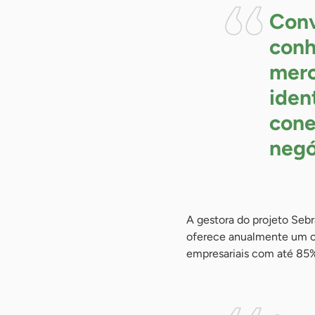
Conv
conh
merc
iden
cone
negó
A gestora do projeto Seb
oferece anualmente um ci
empresariais com até 85%