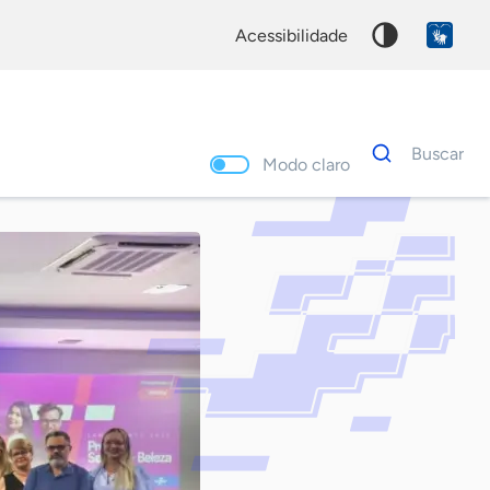
acessibilidade
Dados
Buscar
para
Modo claro
busca
Palavra
chave