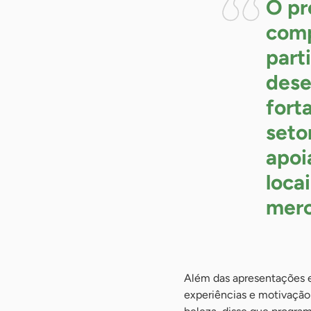
O pr
comp
part
dese
fort
seto
apoi
loca
mer
Além das apresentações e
experiências e motivação 