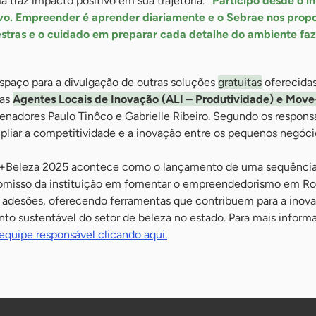
a traz impacto positivo em sua trajetória.
“Participo desde o in
o. Empreender é aprender diariamente e o Sebrae nos prop
alestras e o cuidado em preparar cada detalhe do ambiente fa
paço para a divulgação de outras soluções
gratuitas
oferecidas
mas
Agentes Locais de Inovação (ALI – Produtividade) e Mov
enadores Paulo Tinôco e Gabrielle Ribeiro. Segundo os respons
mpliar a competitividade e a inovação entre os pequenos negóci
 +Beleza 2025 acontece como o lançamento de uma sequênci
omisso da instituição em fomentar o empreendedorismo em Ro
a adesões, oferecendo ferramentas que contribuem para a inov
nto sustentável do setor de beleza no estado. Para mais infor
equipe responsável clicando aqui.