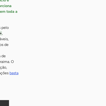
ício e
orciona
zem toda a
 pelo
e+
,
áveis,
os de
a de
raima. O
ação,
mações
basta