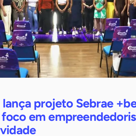
 lança projeto Sebrae +be
 foco em empreendedori
ividade