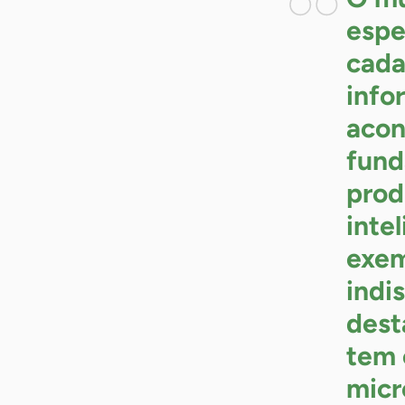
espe
cada
info
acon
fund
prod
intel
exem
indi
dest
tem 
micr