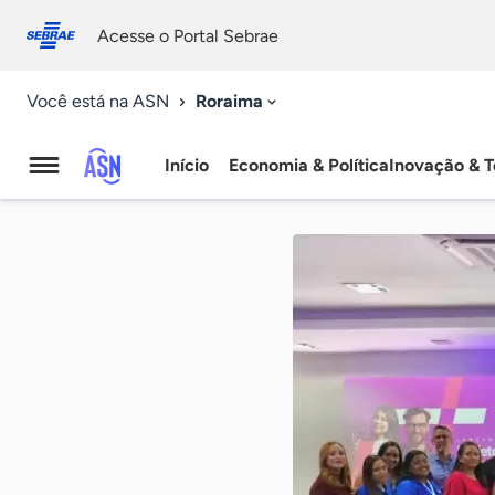
Fale
Acessibilidade
conosco
0
Acesse o Portal Sebrae
9
Roraima
Você está na ASN
Início
Economia & Política
Inovação & T
Agência
Sebrae
de
Notícias