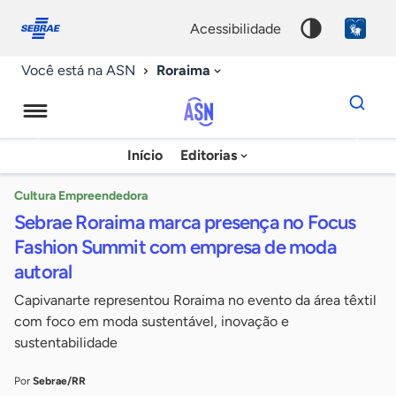
Fale
Acessibilidade
conosco
0
acessibilidade
9
Roraima
Você está na ASN
Dados
para
busca
Agência
Início
Editorias
Palavra
Sebrae
chave
de
Cultura Empreendedora
Sebrae Roraima marca presença no Focus
Notícias
Fashion Summit com empresa de moda
autoral
Capivanarte representou Roraima no evento da área têxtil
com foco em moda sustentável, inovação e
sustentabilidade
Por
Sebrae/RR