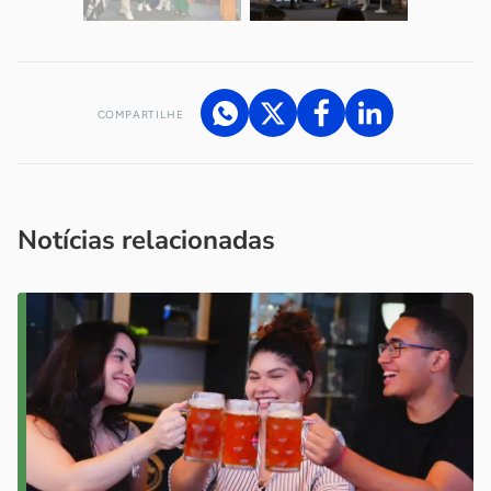
COMPARTILHE
Acesse nossos canais de atendimento
Ficou com alguma dúvida?
.
Se
você é um profissional da imprensa, entre em contato pelo
imprensa@sebrae.com.br
fale com a ASN em cada UF
ou
Notícias relacionadas