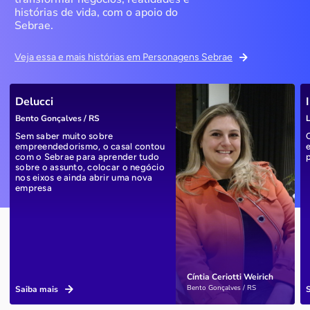
histórias de vida, com o apoio do
Sebrae.
Veja essa e mais histórias em Personagens Sebrae
Delucci
Bento Gonçalves / RS
L
Sem saber muito sobre
empreendedorismo, o casal contou
com o Sebrae para aprender tudo
sobre o assunto, colocar o negócio
nos eixos e ainda abrir uma nova
empresa
Cíntia Ceriotti Weirich
Bento Gonçalves / RS
Saiba mais