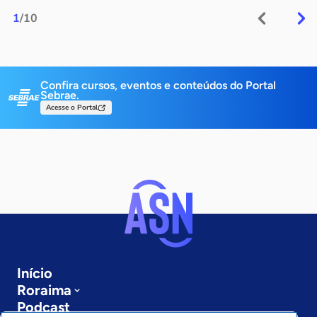
1
/10
Confira cursos, eventos e conteúdos do Portal
Sebrae.
Acesse o Portal
Início
Roraima
Podcast