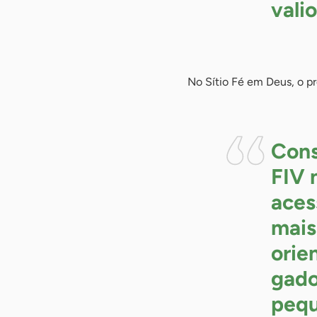
valio
No Sítio Fé em Deus, o pr
Cons
FIV 
aces
mais
orie
gado
pequ