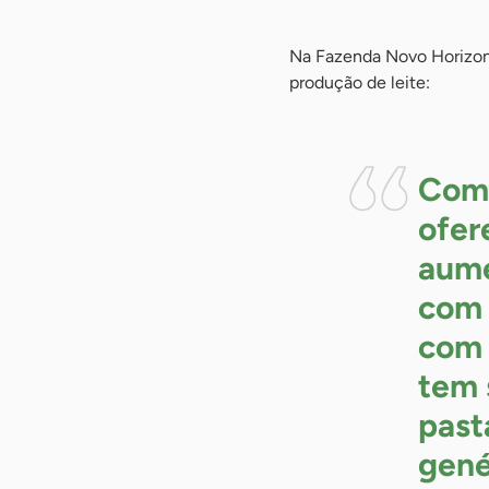
Na Fazenda Novo Horizont
produção de leite:
Com 
ofer
aume
com 
com 
tem 
past
gené