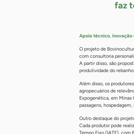
faz 
Apoio técnico, inovação
O projeto de Bovinocultu
com consultoria personal
A partir disso, são propo
produtividade do rebanho
Além disso, os produtore
agropecuários de relevânc
Expogenética, em Minas G
passagens, hospedagem, s
Outro destaque do projeto
Cada produtor pode realiza
Tempo Fixo (IATF), com 8