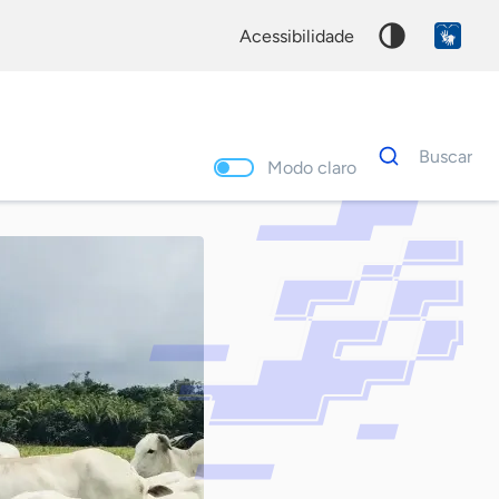
acessibilidade
Dados
Buscar
para
Modo claro
busca
Palavra
chave