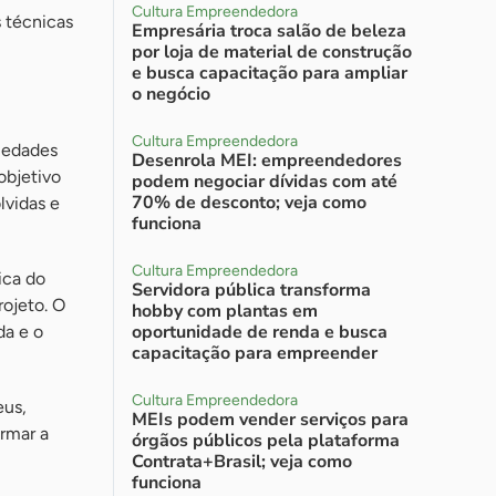
Cultura Empreendedora
 técnicas
Empresária troca salão de beleza
por loja de material de construção
e busca capacitação para ampliar
o negócio
Cultura Empreendedora
riedades
Desenrola MEI: empreendedores
objetivo
podem negociar dívidas com até
70% de desconto; veja como
lvidas e
funciona
Cultura Empreendedora
ica do
Servidora pública transforma
rojeto. O
hobby com plantas em
oportunidade de renda e busca
da e o
capacitação para empreender
Cultura Empreendedora
eus,
MEIs podem vender serviços para
ormar a
órgãos públicos pela plataforma
Contrata+Brasil; veja como
funciona