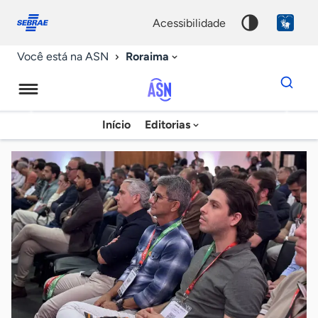
Fale
Acessibilidade
conosco
0
acessibilidade
9
Roraima
Você está na ASN
Dados
para
busca
Agência
Início
Editorias
Palavra
Sebrae
chave
de
Notícias