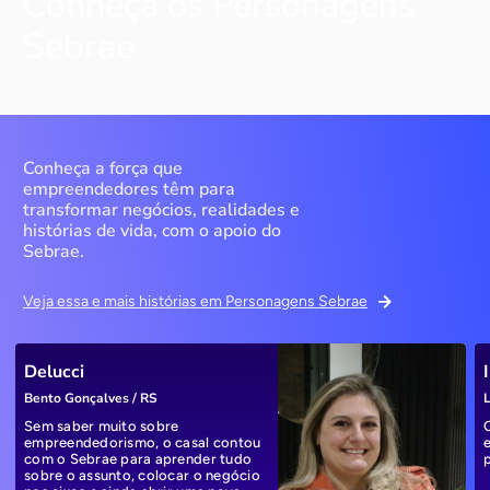
Conheça os Personagens
Sebrae
Conheça a força que
empreendedores têm para
transformar negócios, realidades e
histórias de vida, com o apoio do
Sebrae.
Veja essa e mais histórias em Personagens Sebrae
Delucci
Bento Gonçalves / RS
L
Sem saber muito sobre
empreendedorismo, o casal contou
com o Sebrae para aprender tudo
sobre o assunto, colocar o negócio