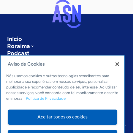
Início
Roraima
Podcast
Sobre a ASN
Aviso de Cookies
Últimas notícias
Entre em contato
Nós usamos cookies e outras tecnologias semelhantes para
Editorias
melhorar a sua experiência em nossos serviços, personalizar
publicidade e recomendar conteúdo de seu interesse. Ao utilizar
Economia & Política
nossos serviços, você concorda com tal monitoramento descrito
em nossa
Política de Privacidade
Inovação & Tecnologia
Cultura empreendedora
Dados
Aceitar todos os cookies
Arquivo