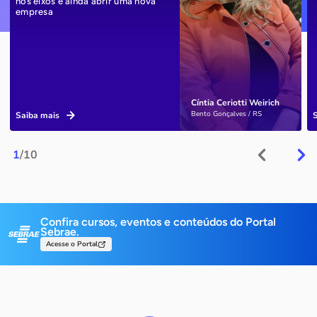
nos eixos e ainda abrir uma nova
empresa
Cíntia Ceriotti Weirich
Bento Gonçalves / RS
Saiba mais
1
/10
Confira cursos, eventos e conteúdos do Portal
Sebrae.
Acesse o Portal