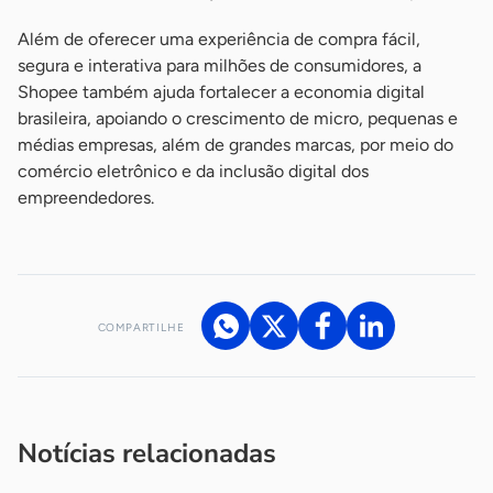
Além de oferecer uma experiência de compra fácil,
segura e interativa para milhões de consumidores, a
Shopee também ajuda fortalecer a economia digital
brasileira, apoiando o crescimento de micro, pequenas e
médias empresas, além de grandes marcas, por meio do
comércio eletrônico e da inclusão digital dos
empreendedores.
COMPARTILHE
Acesse nossos canais de atendimento
Ficou com alguma dúvida?
.
Se
você é um profissional da imprensa, entre em contato pelo
imprensa@sebrae.com.br
fale com a ASN em cada UF
ou
Notícias relacionadas