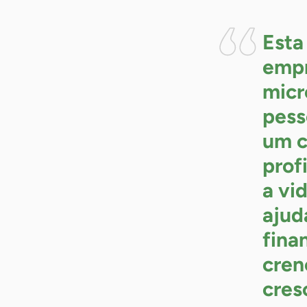
Esta
empr
micr
pess
um c
prof
a vi
ajud
fina
cren
cres