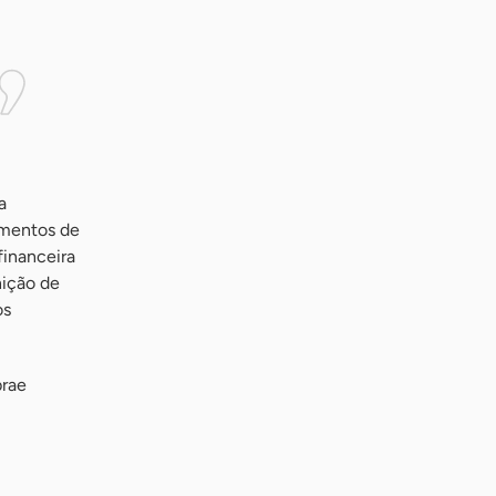
a
amentos de
financeira
nição de
os
brae