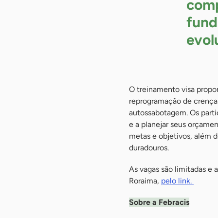
comp
fund
evol
O treinamento visa propo
reprogramação de crenças
autossabotagem. Os partic
e a planejar seus orçame
metas e objetivos, além 
duradouros.
As vagas são limitadas e 
Roraima,
pelo link.
Sobre a Febracis