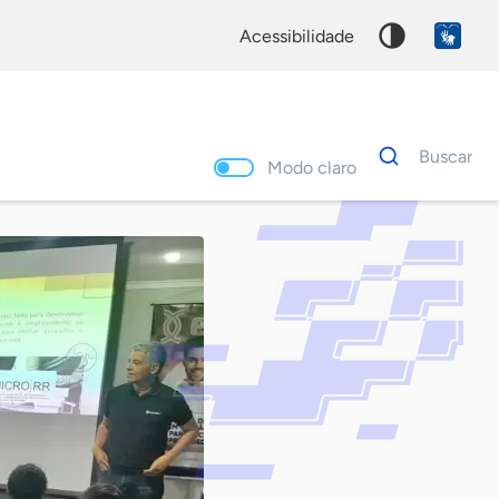
acessibilidade
Dados
Buscar
para
Modo claro
busca
Palavra
chave