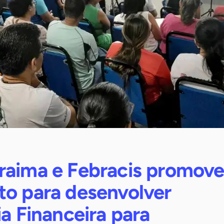
raima e Febracis promov
to para desenvolver
ia Financeira para