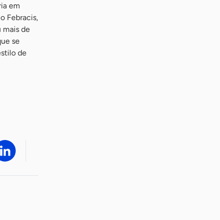
ria em
o Febracis,
u mais de
que se
stilo de