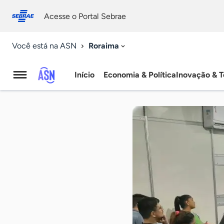
Fale
Acessibilidade
conosco
0
Acesse o Portal Sebrae
9
Roraima
Você está na ASN
Início
Economia & Política
Inovação & T
Agência
Sebrae
de
Notícias