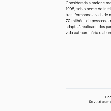
Considerada a maior e mel
1998, sob o nome de Insti
transformando a vida de 
70 milhões de pessoas at
adapta à realidade dos par
vida extraordinário e abu
-
Fic
Se você é um p