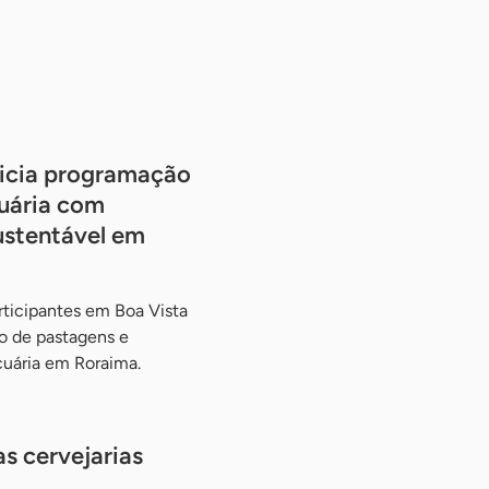
nicia programação
cuária com
ustentável em
rticipantes em Boa Vista
o de pastagens e
cuária em Roraima.
s cervejarias