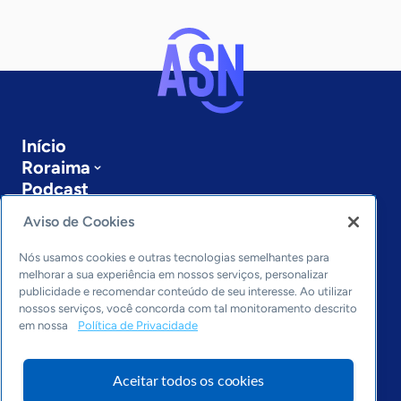
Início
Roraima
Podcast
Sobre a ASN
Aviso de Cookies
Últimas notícias
Entre em contato
Nós usamos cookies e outras tecnologias semelhantes para
Editorias
melhorar a sua experiência em nossos serviços, personalizar
publicidade e recomendar conteúdo de seu interesse. Ao utilizar
Economia & Política
nossos serviços, você concorda com tal monitoramento descrito
em nossa
Política de Privacidade
Inovação & Tecnologia
Cultura empreendedora
Dados
Aceitar todos os cookies
Arquivo