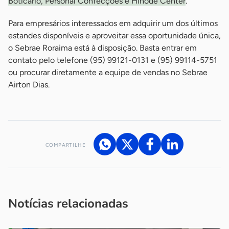
Boticário, Personal Confecções e Hinode Center
.
Para empresários interessados em adquirir um dos últimos
estandes disponíveis e aproveitar essa oportunidade única,
o Sebrae Roraima está à disposição. Basta entrar em
contato pelo telefone (95) 99121-0131 e (95) 99114-5751
ou procurar diretamente a equipe de vendas no Sebrae
Airton Dias.
COMPARTILHE
Acesse nossos canais de atendimento
Ficou com alguma dúvida?
.
Se
você é um profissional da imprensa, entre em contato pelo
imprensa@sebrae.com.br
fale com a ASN em cada UF
ou
Notícias relacionadas