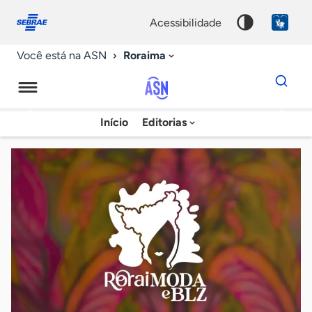
Fale
Acessibilidade
conosco
0
acessibilidade
9
Roraima
Você está na ASN
Dados
para
busca
Agência
Início
Editorias
Palavra
Sebrae
chave
de
Notícias