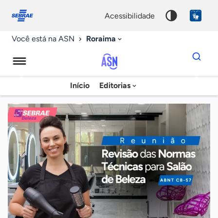
Fale
Acessibilidade
conosco
0
acessibilidade
9
Roraima
Você está na ASN
Dados
para
busca
Agência
Início
Editorias
Palavra
Sebrae
chave
de
Notícias