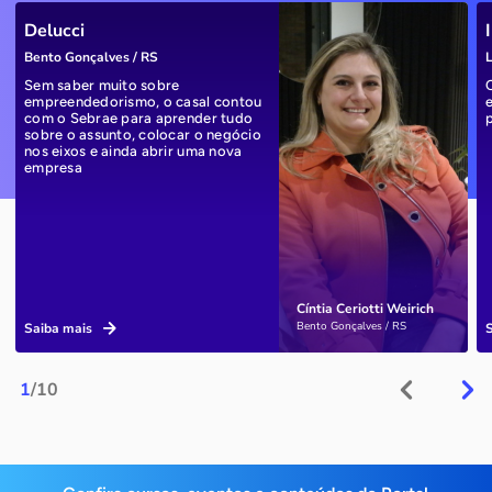
Delucci
Bento Gonçalves / RS
L
Sem saber muito sobre
empreendedorismo, o casal contou
com o Sebrae para aprender tudo
sobre o assunto, colocar o negócio
nos eixos e ainda abrir uma nova
empresa
Cíntia Ceriotti Weirich
Bento Gonçalves / RS
Saiba mais
1
/10