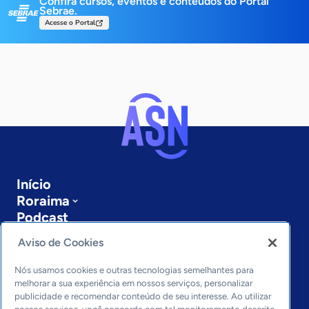
Confira cursos, eventos e conteúdos do Portal
Sebrae.
Acesse o Portal
Início
Roraima
Podcast
Sobre a ASN
Aviso de Cookies
Últimas notícias
Entre em contato
Nós usamos cookies e outras tecnologias semelhantes para
Editorias
melhorar a sua experiência em nossos serviços, personalizar
publicidade e recomendar conteúdo de seu interesse. Ao utilizar