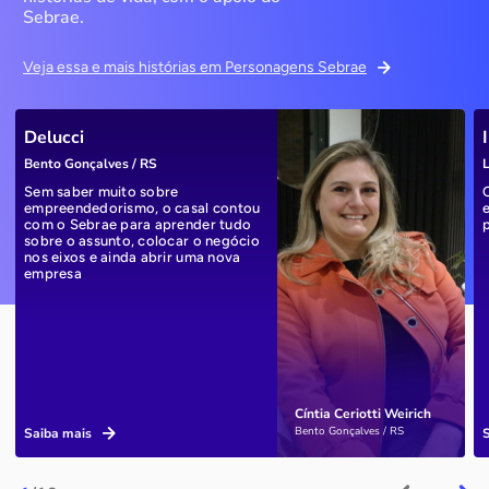
Sebrae.
Veja essa e mais histórias em Personagens Sebrae
Delucci
Bento Gonçalves / RS
L
Sem saber muito sobre
empreendedorismo, o casal contou
com o Sebrae para aprender tudo
sobre o assunto, colocar o negócio
nos eixos e ainda abrir uma nova
empresa
Cíntia Ceriotti Weirich
Bento Gonçalves / RS
Saiba mais