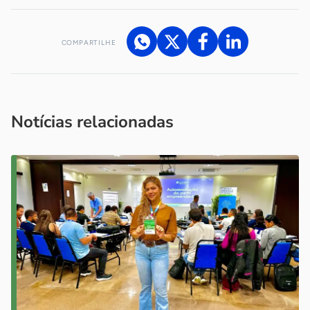
COMPARTILHE
Acesse nossos canais de atendimento
Ficou com alguma dúvida?
.
Se
você é um profissional da imprensa, entre em contato pelo
imprensa@sebrae.com.br
fale com a ASN em cada UF
ou
Notícias relacionadas