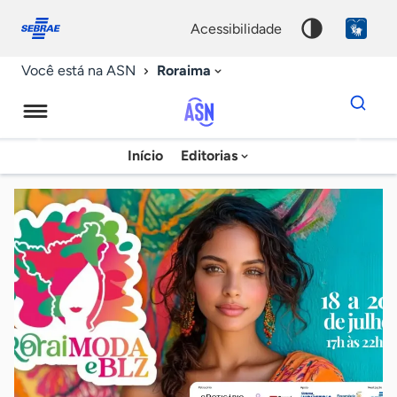
Fale
Acessibilidade
conosco
0
acessibilidade
9
Roraima
Você está na ASN
Dados
para
busca
Agência
Início
Editorias
Palavra
Sebrae
chave
de
Notícias