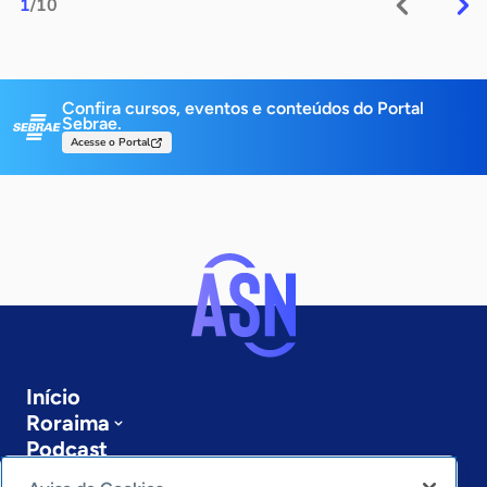
1
/10
Confira cursos, eventos e conteúdos do Portal
Sebrae.
Acesse o Portal
Início
Roraima
Podcast
Sobre a ASN