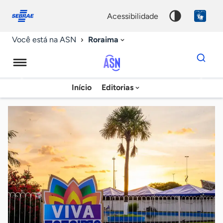
Fale
Acessibilidade
conosco
0
acessibilidade
9
Roraima
Você está na ASN
Dados
para
busca
Agência
Início
Editorias
Palavra
Sebrae
chave
de
Notícias