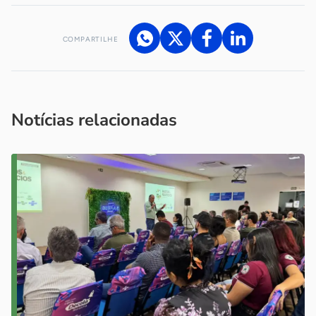
COMPARTILHE
Acesse nossos canais de atendimento
Ficou com alguma dúvida?
.
Se
você é um profissional da imprensa, entre em contato pelo
imprensa@sebrae.com.br
fale com a ASN em cada UF
ou
Notícias relacionadas