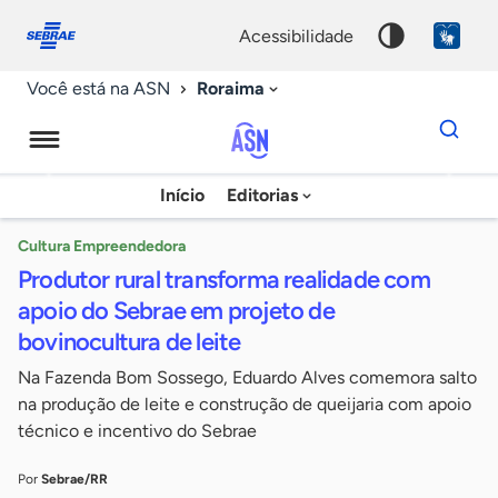
Fale
Acessibilidade
conosco
0
acessibilidade
9
Roraima
Você está na ASN
Dados
para
busca
Agência
Início
Editorias
Palavra
Sebrae
chave
de
Cultura Empreendedora
Produtor rural transforma realidade com
Notícias
apoio do Sebrae em projeto de
bovinocultura de leite
Na Fazenda Bom Sossego, Eduardo Alves comemora salto
na produção de leite e construção de queijaria com apoio
técnico e incentivo do Sebrae
Por
Sebrae/RR