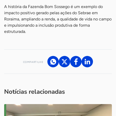
A história da Fazenda Bom Sossego é um exemplo do
impacto positivo gerado pelas ações do Sebrae em
Roraima, ampliando a renda, a qualidade de vida no campo
e impulsionando a inclusão produtiva de forma
estruturada.
COMPARTILHE
Acesse nossos canais de atendimento
Ficou com alguma dúvida?
.
Se
você é um profissional da imprensa, entre em contato pelo
imprensa@sebrae.com.br
fale com a ASN em cada UF
ou
Notícias relacionadas