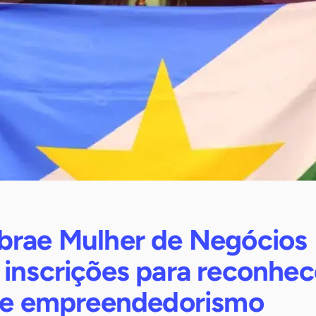
brae Mulher de Negócios
 inscrições para reconhec
 de empreendedorismo