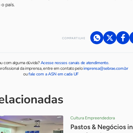
o país.
COMPARTILHE
Acesse nossos canais de atendimento
ou com alguma dúvida?
.
imprensa@sebrae.com.br
rofissional da imprensa, entre em contato pelo
fale com a ASN em cada UF
ou
relacionadas
Cultura Empreendedora
Pastos & Negócios i