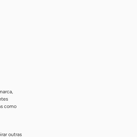
marca,
ntes
ias como
rar outras