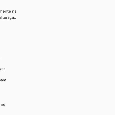
amente na
alteração
.
as:
para
tos