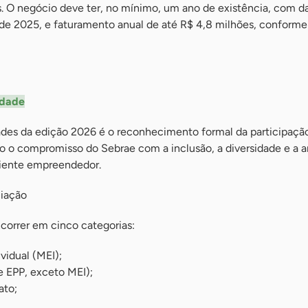
ãs. O negócio deve ter, no mínimo, um ano de existência, com d
o de 2025, e faturamento anual de até R$ 4,8 milhões, conforme
idade
ades da edição 2026 é o reconhecimento formal da participaçã
do o compromisso do Sebrae com a inclusão, a diversidade e a 
iente empreendedor.
miação
orrer em cinco categorias:
idual (MEI);
 EPP, exceto MEI);
ato;