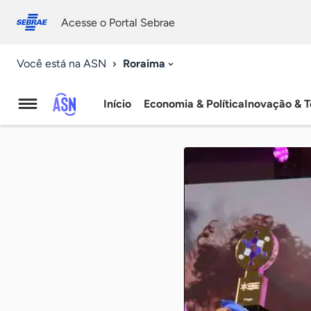
Fale
Acessibilidade
conosco
0
Acesse o Portal Sebrae
9
Roraima
Você está na ASN
Início
Economia & Política
Inovação & T
Agência
Sebrae
de
Notícias