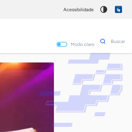
acessibilidade
Dados
Buscar
para
Modo claro
busca
Palavra
chave