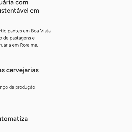
cuária com
ustentável em
rticipantes em Boa Vista
o de pastagens e
cuária em Roraima.
s cervejarias
vanço da produção
automatiza