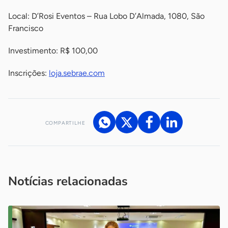
Local: D’Rosi Eventos – Rua Lobo D’Almada, 1080, São
Francisco
Investimento: R$ 100,00
Inscrições:
loja.sebrae.com
COMPARTILHE
Acesse nossos canais de atendimento
Ficou com alguma dúvida?
.
Se
você é um profissional da imprensa, entre em contato pelo
imprensa@sebrae.com.br
fale com a ASN em cada UF
ou
Notícias relacionadas