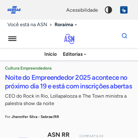
Fale
Acessibilidade
conosco
0
acessibilidade
9
Roraima
Você está na ASN
Dados
para
busca
Agência
Início
Editorias
Palavra
Sebrae
chave
de
Cultura Empreendedora
Noite do Empreendedor 2025 acontece no
Notícias
próximo dia 19 e está com inscrições abertas
CEO do Rock in Rio, Lollapalooza e The Town ministra a
palestra show da noite
Por
Jhennifer Silva - Sebrae/RR
ASN RR
COMPARTILHE