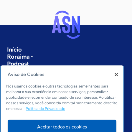
Início
Roraima
Podcast
Sobre a ASN
Aviso de Cookies
Últimas notícias
Entre em contato
Nós usamos cookies e outras tecnologias semelhantes para
Editorias
melhorar a sua experiência em nossos serviços, personalizar
publicidade e recomendar conteúdo de seu interesse. Ao utilizar
Economia & Política
nossos serviços, você concorda com tal monitoramento descrito
em nossa
Política de Privacidade
Inovação & Tecnologia
Cultura empreendedora
Dados
Aceitar todos os cookies