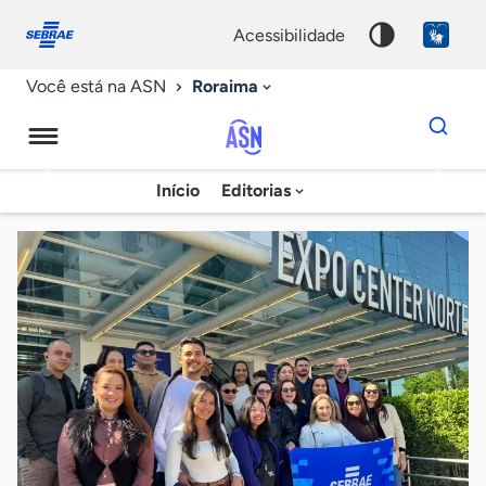
Fale
Acessibilidade
conosco
0
acessibilidade
9
Roraima
Você está na ASN
Dados
para
busca
Agência
Início
Editorias
Palavra
Sebrae
chave
de
Notícias