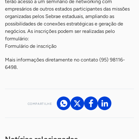
terão acesso a um seminário de networking com
empresários de outros estados participantes das missões
organizadas pelos Sebrae estaduais, ampliando as
possibilidades de conexões estratégicas e geração de
negócios. As inscrições podem ser realizadas pelo
formulário:
Formulário de inscrição
Mais informações diretamente no contato (95) 98116-
6498.
COMPARTILHE
Acesse nossos canais de atendimento
Ficou com alguma dúvida?
.
Se
você é um profissional da imprensa, entre em contato pelo
imprensa@sebrae.com.br
fale com a ASN em cada UF
ou