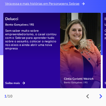
Veja essa e mais histórias em Personagens Sebrae
Delucci
Bento Gonçalves / RS
L
Sem saber muito sobre
empreendedorismo, o casal contou
com o Sebrae para aprender tudo
sobre o assunto, colocar o negócio
nos eixos e ainda abrir uma nova
empresa
Cíntia Ceriotti Weirich
Bento Gonçalves / RS
Saiba mais
1
/10