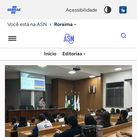
Fale
Acessibilidade
conosco
0
acessibilidade
9
Roraima
Você está na ASN
Dados
para
busca
Agência
Início
Editorias
Palavra
Sebrae
chave
de
Notícias