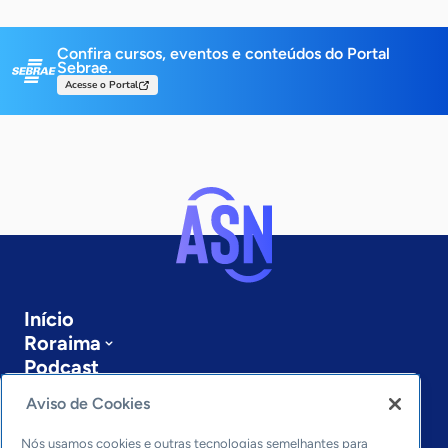
Confira cursos, eventos e conteúdos do Portal
Sebrae.
Acesse o Portal
Início
Roraima
Podcast
Sobre a ASN
Aviso de Cookies
Últimas notícias
Entre em contato
Nós usamos cookies e outras tecnologias semelhantes para