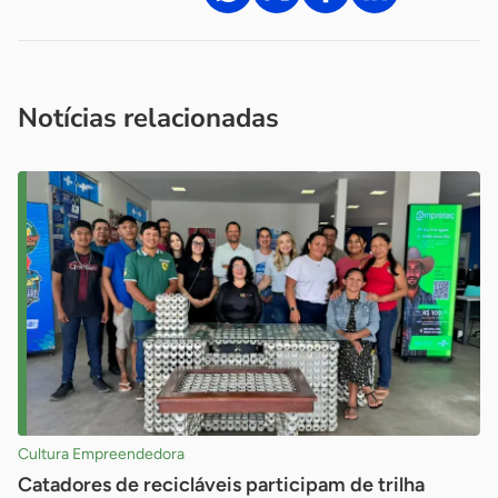
Acesse nossos canais de atendimento
Ficou com alguma dúvida?
.
Se
você é um profissional da imprensa, entre em contato pelo
imprensa@sebrae.com.br
fale com a ASN em cada UF
ou
Notícias relacionadas
Cultura Empreendedora
Catadores de recicláveis participam de trilha