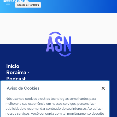
Sebrae.
Acesse o Portal
Início
Roraima
Podcast
Sobre a ASN
Aviso de Cookies
Últimas notícias
Entre em contato
Nós usamos cookies e outras tecnologias semelhantes para
Editorias
melhorar a sua experiência em nossos serviços, personalizar
publicidade e recomendar conteúdo de seu interesse. Ao utilizar
Economia & Política
nossos serviços, você concorda com tal monitoramento descrito