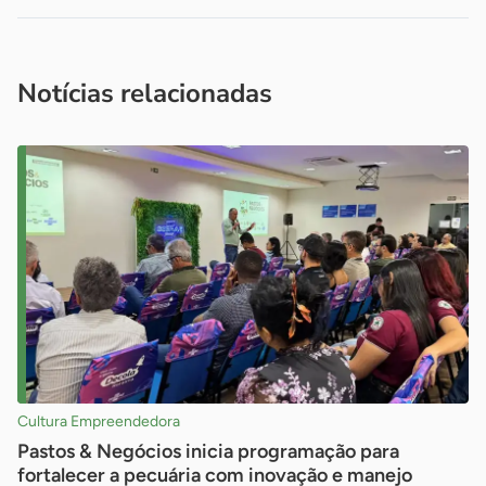
Acesse nossos canais de atendimento
Ficou com alguma dúvida?
.
Se
você é um profissional da imprensa, entre em contato pelo
imprensa@sebrae.com.br
fale com a ASN em cada UF
ou
Notícias relacionadas
Cultura Empreendedora
Pastos & Negócios inicia programação para
fortalecer a pecuária com inovação e manejo