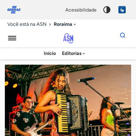
Fale
Acessibilidade
conosco
0
acessibilidade
9
Roraima
Você está na ASN
Dados
para
busca
Agência
Início
Editorias
Palavra
Sebrae
chave
de
Notícias