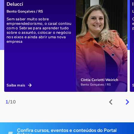
Delucci
Bento Gonçalves / RS
L
Sem saber muito sobre
empreendedorismo, o casal contou
com o Sebrae para aprender tudo
sobre o assunto, colocar o negócio
nos eixos e ainda abrir uma nova
empresa
Cíntia Ceriotti Weirich
Bento Gonçalves / RS
Saiba mais
1
/10
Confira cursos, eventos e conteúdos do Portal