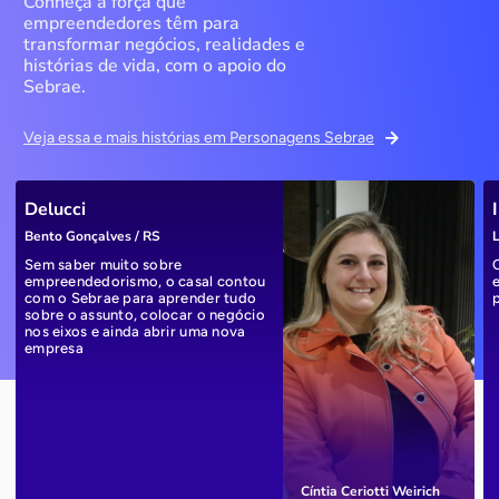
Conheça a força que
empreendedores têm para
transformar negócios, realidades e
histórias de vida, com o apoio do
Sebrae.
Veja essa e mais histórias em Personagens Sebrae
Delucci
Bento Gonçalves / RS
L
Sem saber muito sobre
empreendedorismo, o casal contou
com o Sebrae para aprender tudo
sobre o assunto, colocar o negócio
nos eixos e ainda abrir uma nova
empresa
Cíntia Ceriotti Weirich