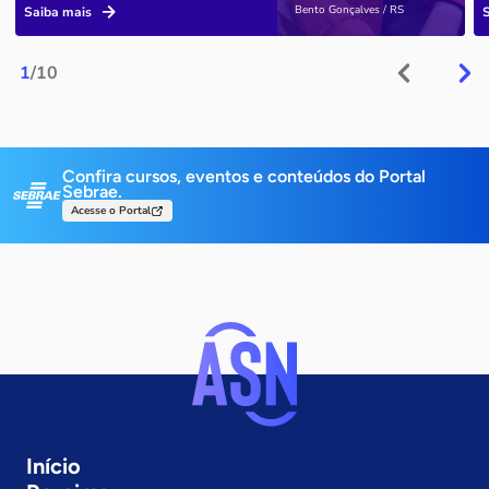
Bento Gonçalves / RS
Saiba mais
1
/10
Confira cursos, eventos e conteúdos do Portal
Sebrae.
Acesse o Portal
Início