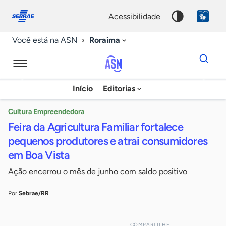
Fale
Acessibilidade
conosco
0
acessibilidade
9
Roraima
Você está na ASN
Dados
para
busca
Agência
Início
Editorias
Palavra
Sebrae
chave
de
Cultura Empreendedora
Feira da Agricultura Familiar fortalece
Notícias
pequenos produtores e atrai consumidores
em Boa Vista
Ação encerrou o mês de junho com saldo positivo
Por
Sebrae/RR
COMPARTILHE