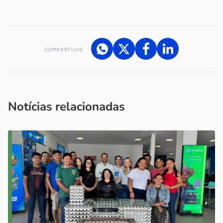
COMPARTILHE
Acesse nossos canais de atendimento
Ficou com alguma dúvida?
.
Se
você é um profissional da imprensa, entre em contato pelo
imprensa@sebrae.com.br
fale com a ASN em cada UF
ou
Notícias relacionadas