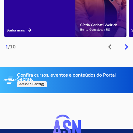
Cíntia Ceriotti Weirich
Bento Gonçalves / RS
Saiba mais
1
/10
Confira cursos, eventos e conteúdos do Portal
Sebrae.
Acesse o Portal