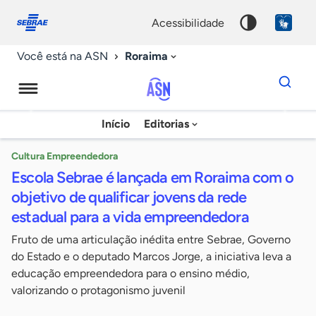
Fale
Acessibilidade
conosco
0
acessibilidade
9
Roraima
Você está na ASN
Dados
para
busca
Agência
Início
Editorias
Palavra
Sebrae
chave
de
Cultura Empreendedora
Escola Sebrae é lançada em Roraima com o
Notícias
objetivo de qualificar jovens da rede
estadual para a vida empreendedora
Fruto de uma articulação inédita entre Sebrae, Governo
do Estado e o deputado Marcos Jorge, a iniciativa leva a
educação empreendedora para o ensino médio,
valorizando o protagonismo juvenil