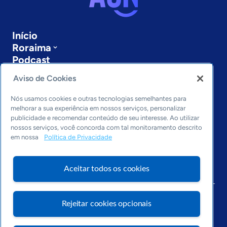
Início
Roraima
Podcast
Sobre a ASN
Aviso de Cookies
Últimas notícias
Entre em contato
Nós usamos cookies e outras tecnologias semelhantes para
Editorias
melhorar a sua experiência em nossos serviços, personalizar
publicidade e recomendar conteúdo de seu interesse. Ao utilizar
Economia & Política
nossos serviços, você concorda com tal monitoramento descrito
em nossa
Política de Privacidade
Inovação & Tecnologia
Cultura empreendedora
Dados
Aceitar todos os cookies
Arquivo
Rejeitar cookies opcionais