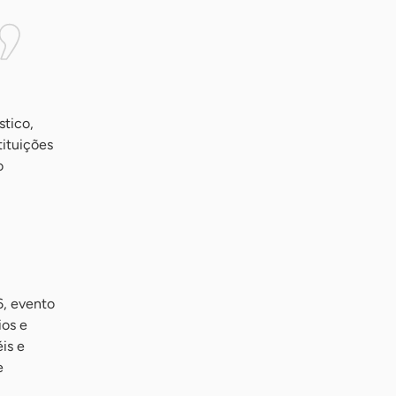
stico,
tituições
o
6, evento
ios e
is e
e