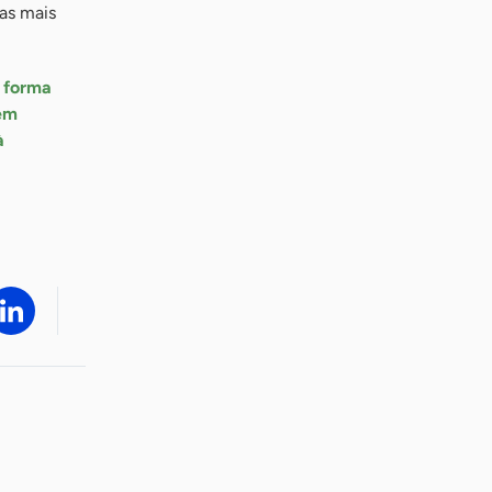
ias mais
e forma
em
à