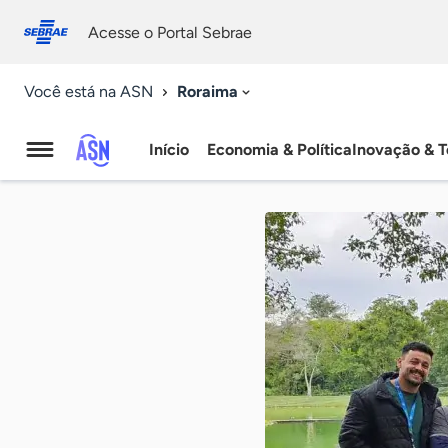
Fale
Acessibilidade
conosco
0
Acesse o Portal Sebrae
9
Roraima
Você está na ASN
Início
Economia & Política
Inovação & T
Agência
Sebrae
de
Notícias