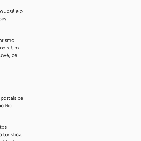
co José e o
tes
orismo
onais. Um
auwê, de
-postais de
no Rio
tos
 turística,