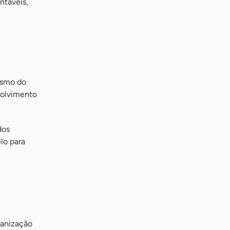
ntáveis,
ismo do
volvimento
dos
lo para
ganização