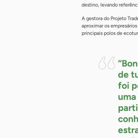
destino, levando referênc
A gestora do Projeto Trad
aproximar os empresários
principais polos de ecotur
“Bon
de t
foi 
uma 
part
conh
estr