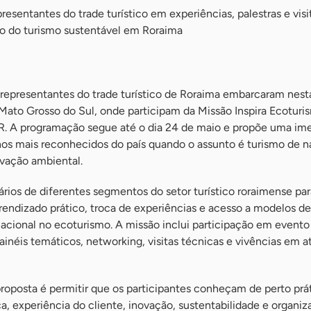
resentantes do trade turístico em experiências, palestras e visi
to do turismo sustentável em Roraima
e representantes do trade turístico de Roraima embarcaram nes
o Mato Grosso do Sul, onde participam da Missão Inspira Ecoturi
. A programação segue até o dia 24 de maio e propõe uma im
os mais reconhecidos do país quando o assunto é turismo de n
rvação ambiental.
ários de diferentes segmentos do setor turístico roraimense pa
rendizado prático, troca de experiências e acesso a modelos d
acional no ecoturismo. A missão inclui participação em evento
ainéis temáticos, networking, visitas técnicas e vivências em at
roposta é permitir que os participantes conheçam de perto prá
ca, experiência do cliente, inovação, sustentabilidade e organi