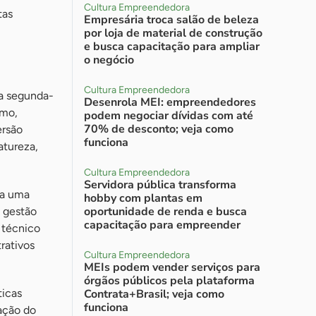
Cultura Empreendedora
tas
Empresária troca salão de beleza
por loja de material de construção
e busca capacitação para ampliar
o negócio
Cultura Empreendedora
ta segunda-
Desenrola MEI: empreendedores
smo,
podem negociar dívidas com até
70% de desconto; veja como
ersão
funciona
atureza,
Cultura Empreendedora
Servidora pública transforma
ra uma
hobby com plantas em
oportunidade de renda e busca
e gestão
capacitação para empreender
 técnico
rativos
Cultura Empreendedora
MEIs podem vender serviços para
órgãos públicos pela plataforma
ticas
Contrata+Brasil; veja como
funciona
zação do