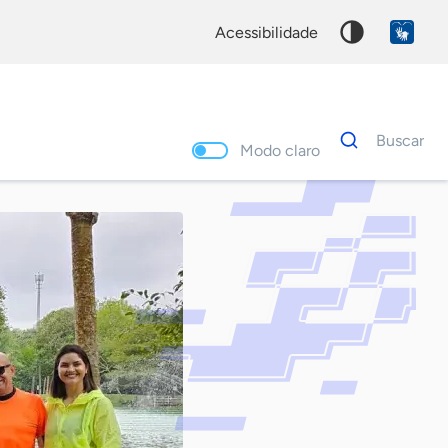
acessibilidade
Dados
Buscar
para
Modo claro
busca
Palavra
chave