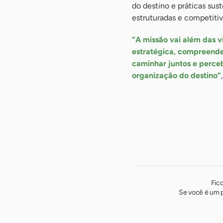
do destino e práticas sus
estruturadas e competitiv
“A missão vai além das v
estratégica, compreend
caminhar juntos e perceb
organização do destino”
Fic
Se você é um p